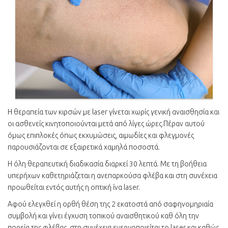
Η θεραπεία των κιρσών με laser γίνεται χωρίς γενική αναισθησία και
οι ασθενείς κινητοποιούνται μετά από λίγες ώρες.Πέραν αυτού
όμως επιπλοκές όπως εκχυμώσεις, αιμωδίες και φλεγμονές
παρουσιάζονται σε εξαιρετικά χαμηλά ποσοστά.
Η όλη θεραπευτική διαδικασία διαρκεί 30 λεπτά. Με τη βοήθεια
υπερήχων καθετηριάζεται η ανεπαρκούσα φλέβα και στη συνέχεια
προωθείται εντός αυτής η οπτική ίνα laser.
Αφού ελεγχθεί η ορθή θέση της 2 εκατοστά από σαφηνομηριαία
συμβολή και γίνει έγχυση τοπικού αναισθητικού καθ όλη την
πορεία της φλέβας, στη συνέχεια ενεργοποιείται το laser και καθώς