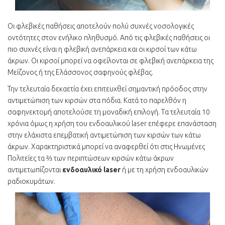
Οι φλεβικές παθήσεις αποτελούν πολύ συχνές νοσολογικές
οντότητες στον ενήλικο πληθυσμό. Από τις φλεβικές παθήσεις οι
πιο συχνές είναι η φλεβική ανεπάρκεια και οι κιρσοί των κάτω
άκρων. Οι κιρσοί μπορεί να οφείλονται σε φλεβική ανεπάρκεια της
Μείζονος ή της Ελάσσονος σαφηνούς φλέβας.
Την τελευταία δεκαετία έχει επιτευχθεί σημαντική πρόοδος στην
αντιμετώπιση των κιρσών στα πόδια. Κατά το παρελθόν η
σαφηνεκτομή αποτελούσε τη μοναδική επιλογή. Τα τελευταία 10
χρόνια όμως η χρήση του ενδοαυλικού laser επέφερε επανάσταση
στην ελάχιστα επεμβατική αντιμετώπιση των κιρσών των κάτω
άκρων. Χαρακτηριστικά μπορεί να αναφερθεί ότι στις Ηνωμένες
Πολιτείες τα ⅔ των περιπτώσεων κιρσών κάτω άκρων
αντιμετωπίζονται
ενδοαυλικό laser
ή με τη χρήση ενδοαυλικών
ραδιοκυμάτων.