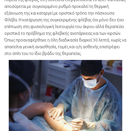
αποσύρεται με συγκεκριμένο ρυθμό προκαλεί τη θερμική
εξάχνωση της και καταργεί με οριστικό τρόπο την πάσχουσα
Φλέβα. Η κατάργηση της συγκεκριμένης φλέβας όχι μόνο δεν έχει
επίπτωση στη φυσιολογική λειτουργία του άκρου αλλά θεραπεύει
οριστικά το πρόβλημα της φλεβικής ανεπάρκειας και των κιρσών.
Όπως προαναφέρθηκε η όλη διαδικασία διαρκεί 30 λεπτά, χωρίς να
απαιτείται γενική αναισθησία, τομές και ο/η ασθενής επιστρέφει
στο σπίτι του το ίδιο βράδυ της θεραπείας.