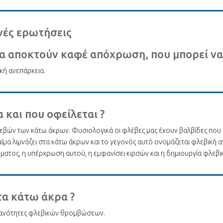
νές ερωτήσεις
να αποκτούν καφέ απόχρωση, που μπορεί να
ική ανεπάρκεια.
α και που οφείλεται ?
λεβών των κάτω άκρων. Φυσιολογικά οι φλέβες μας έχουν βαλβίδες που 
 αίμα λιμνάζει στα κάτω άκρων και το γεγονός αυτό ονομάζεται φλεβική 
έρματος, η υπέρχρωση αυτού, η εμφανίσει κιρσών και η δημιουργία φλεβ
στα κάτω άκρα ?
πιθανότητες φλεβικών θρομβώσεων.