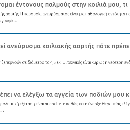
ομαι έντονους παλμούς στην κοιλιά μου, τι
κής αορτής. Η παρουσία ανευρύσματος είναι μια παθολογική οντότητα π
μογραφίας.
ί ανεύρυσμα κοιλιακής αορτής πότε πρέπει
επερνούν σε διάμετρο τα 4,5 εκ. Οι τεχνικές είναι κυρίως η νεότερη ενδ
ει να ελέγξω τα αγγεία των ποδιών μου κα
 προληπτική εξέταση είναι απαραίτητη καθώς και η έναρξη θεραπείας ε
ων.