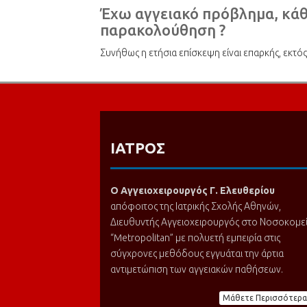
Έχω αγγειακό πρόβλημα, κάθε
παρακολούθηση ?
Συνήθως η ετήσια επίσκεψη είναι επαρκής, εκτ
ΙΑΤΡΟΣ
Ο Αγγειοχειρουργός Γ
.
Ελευθερίου
απόφοιτος της Ιατρικής Σχολής Αθηνών,
Διευθυντής Αγγειοχειρουργός στο Νοσοκομε
“Metropolitan” με πολυετή εμπειρία στις
σύγχρονες μεθόδους εγγυάται την άρτια
αντιμετώπιση των αγγειακών παθήσεων.
Μάθετε Περισσότερα