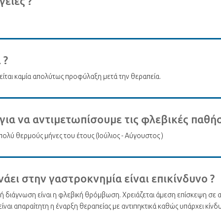
είες ?
 ?
τείται καμία απολύτως προφύλαξη μετά την θεραπεία.
 για να αντιμετωπίσουμε τις φλεβικές παθήσ
 πολύ θερμούς μήνες του έτους (Ιούλιος - Αύγουστος )
νάει στην γαστροκνημία είναι επικίνδυνο ?
ανή διάγνωση είναι η φλεβική θρόμβωση. Χρειάζεται άμεση επίσκεψη σε αγ
ναι απαραίτητη η έναρξη θεραπείας με αντιπηκτικά καθώς υπάρχει κίνδ