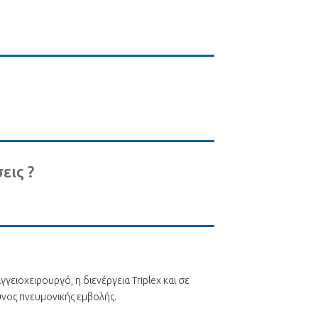
εις ?
γειοχειρουργό, η διενέργεια Triplex και σε
υνος πνευμονικής εμβολής.