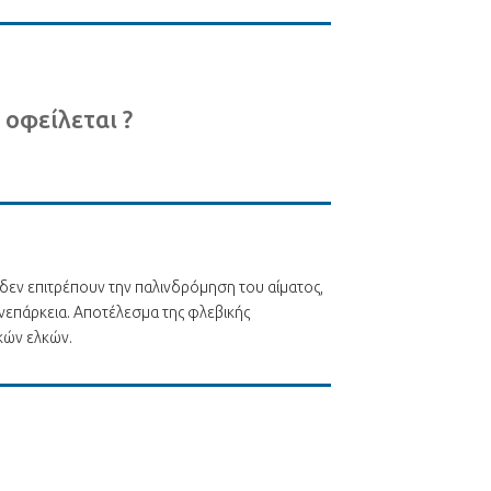
 οφείλεται ?
δεν επιτρέπουν την παλινδρόμηση του αίματος,
ανεπάρκεια. Αποτέλεσμα της φλεβικής
ικών ελκών.