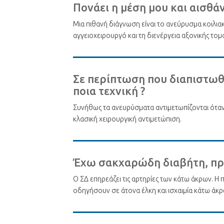
Πονάει η μέση μου και αισθάν
Μια πιθανή διάγνωση είναι το ανεύρυσμα κοιλια
αγγειοχειρουργό και τη διενέργεια αξονικής το
Σε περίπτωση που διαπιστωθε
ποια τεχνική ?
Συνήθως τα ανευρύσματα αντιμετωπίζονται όταν ξ
κλασική χειρουργική αντιμετώπιση.
Έχω σακχαρώδη διαβήτη, πρέπ
Ο ΣΔ επηρεάζει τις αρτηρίες των κάτω άκρων. Η
οδηγήσουν σε άτονα έλκη και ισχαιμία κάτω άκρ