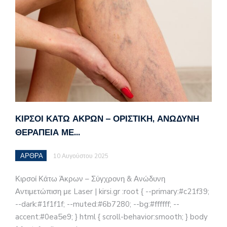
ΚΙΡΣΟΊ ΚΆΤΩ ΆΚΡΩΝ – ΟΡΙΣΤΙΚΉ, ΑΝΏΔΥΝΗ
ΘΕΡΑΠΕΊΑ ΜΕ…
ΑΡΘΡΑ
10 Αυγούστου 2025
Κιρσοί Κάτω Άκρων – Σύγχρονη & Ανώδυνη
Αντιμετώπιση με Laser | kirsi.gr :root { --primary:#c21f39;
--dark:#1f1f1f; --muted:#6b7280; --bg:#ffffff; --
accent:#0ea5e9; } html { scroll-behavior:smooth; } body