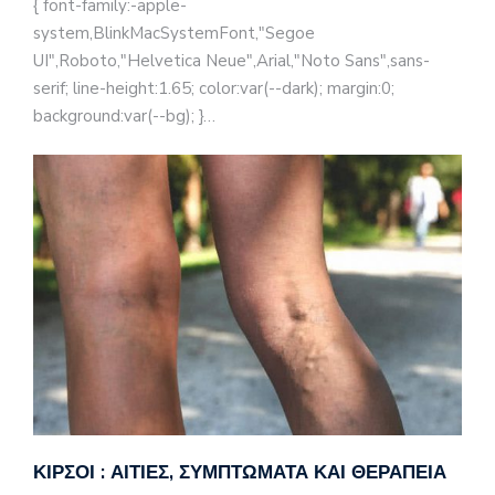
{ font-family:-apple-
system,BlinkMacSystemFont,"Segoe
UI",Roboto,"Helvetica Neue",Arial,"Noto Sans",sans-
serif; line-height:1.65; color:var(--dark); margin:0;
background:var(--bg); }…
ΚΙΡΣΟΊ : ΑΙΤΊΕΣ, ΣΥΜΠΤΏΜΑΤΑ ΚΑΙ ΘΕΡΑΠΕΊΑ