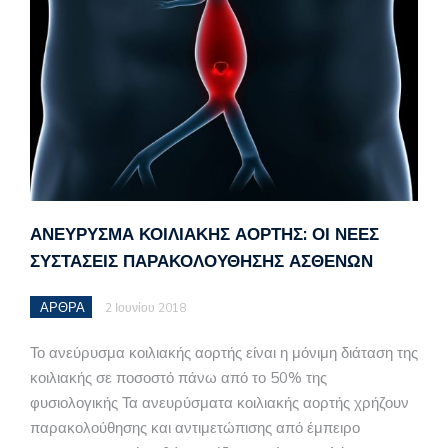
ΑΝΕΎΡΥΣΜΑ ΚΟΙΛΙΑΚΉΣ ΑΟΡΤΉΣ: ΟΙ ΝΈΕΣ
ΣΥΣΤΆΣΕΙΣ ΠΑΡΑΚΟΛΟΎΘΗΣΗΣ ΑΣΘΕΝΏΝ
ΑΡΘΡΑ
2 Ιουνίου 2018
Το ανεύρυσμα κοιλιακής αορτής είναι η μόνιμη διάταση της
κοιλιακής σε ποσοστό πάνω από το 50% της
φυσιολογικής Τα ανευρύσματα κοιλιακής αορτής χρήζουν
παρακολούθησης και αντιμετώπισης από έμπειρο