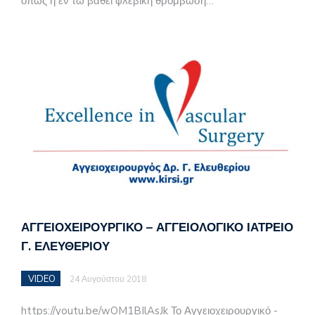
όπως η εν τω βάθει φλεβική θρόμβωση…
ΑΓΓΕΙΟΧΕΙΡΟΥΡΓΙΚΌ – ΑΓΓΕΙΟΛΟΓΙΚΌ ΙΑΤΡΕΊΟ
Γ. ΕΛΕΥΘΕΡΊΟΥ
VIDEO
24 Αυγούστου 2018
https://youtu.be/wOM1BIlAsJk Το Αγγειοχειρουργικό -