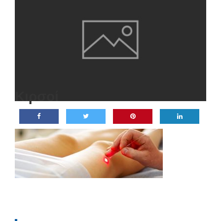
Κιρσοί